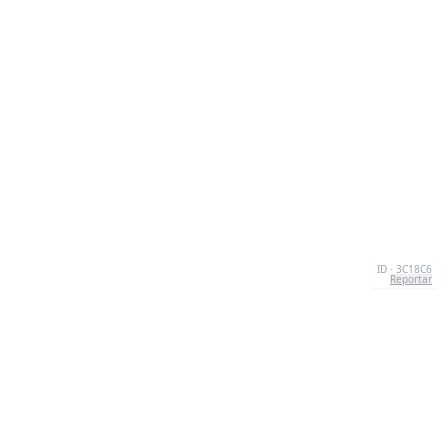
ID · 3C18C6
Reportar