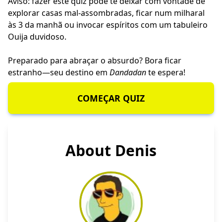
Aviso: fazer este quiz pode te deixar com vontade de
explorar casas mal-assombradas, ficar num milharal
às 3 da manhã ou invocar espíritos com um tabuleiro
Ouija duvidoso.
Preparado para abraçar o absurdo? Bora ficar
estranho—seu destino em
Dandadan
te espera!
COMEÇAR QUIZ
About Denis