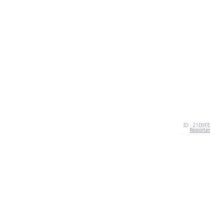
ID · 21D9FE
Reportar