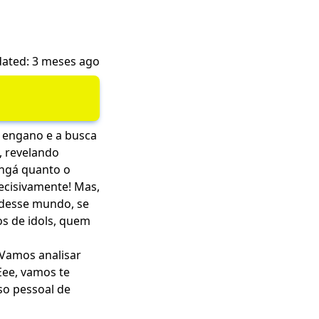
ated: 3 meses ago
 engano e a busca
, revelando
angá quanto o
ecisivamente! Mas,
 desse mundo, se
os de idols, quem
 Vamos analisar
Eee, vamos te
so pessoal de