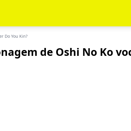
er Do You Kin?
nagem de Oshi No Ko você