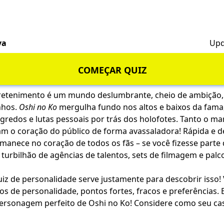
va
Upd
COMEÇAR QUIZ
tretenimento é um mundo deslumbrante, cheio de ambição,
nhos.
Oshi no Ko
mergulha fundo nos altos e baixos da fama
gredos e lutas pessoais por trás dos holofotes. Tanto o m
m o coração do público de forma avassaladora! Rápida e d
anece no coração de todos os fãs – se você fizesse parte
turbilhão de agências de talentos, sets de filmagem e palc
uiz de personalidade serve justamente para descobrir isso!
os de personalidade, pontos fortes, fracos e preferências. 
rsonagem perfeito de Oshi no Ko! Considere como seu ca