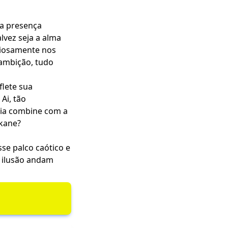
ma presença
lvez seja a alma
ciosamente nos
 ambição, tudo
flete sua
Ai, tão
gia combine com a
Akane?
sse palco caótico e
e ilusão andam