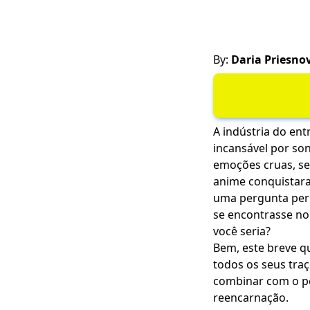
By:
Daria Priesno
A indústria do en
incansável por so
emoções cruas, se
anime conquistara
uma pergunta perm
se encontrasse no 
você seria?
Bem, este breve q
todos os seus traç
combinar com o pe
reencarnação.