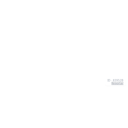
ID · 83952B
Reportar