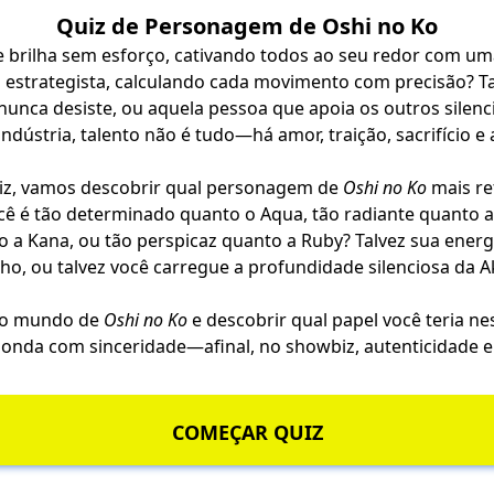
Quiz de Personagem de Oshi no Ko
 brilha sem esforço, cativando todos ao seu redor com u
 estrategista, calculando cada movimento com precisão? Ta
nunca desiste, ou aquela pessoa que apoia os outros silen
indústria, talento não é tudo—há amor, traição, sacrifício e
iz, vamos descobrir qual personagem de
Oshi no Ko
mais re
cê é tão determinado quanto o Aqua, tão radiante quanto a 
 a Kana, ou tão perspicaz quanto a Ruby? Talvez sua ener
ho, ou talvez você carregue a profundidade silenciosa da 
 no mundo de
Oshi no Ko
e descobrir qual papel você teria ne
ponda com sinceridade—afinal, no showbiz, autenticidade 
COMEÇAR QUIZ