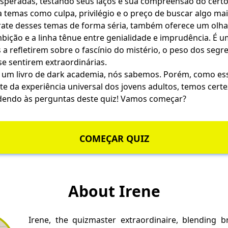
speradas, testando seus laços e sua compreensão do certo
temas como culpa, privilégio e o preço de buscar algo mai
te desses temas de forma séria, também oferece um olha
ição e a linha tênue entre genialidade e imprudência. É u
s a refletirem sobre o fascínio do mistério, o peso dos segr
e sentirem extraordinárias.
a um livro de dark academia, nós sabemos. Porém, como es
e da experiência universal dos jovens adultos, temos certe
ndendo às perguntas deste quiz! Vamos começar?
COMEÇAR QUIZ
About Irene
Irene, the quizmaster extraordinaire, blending 