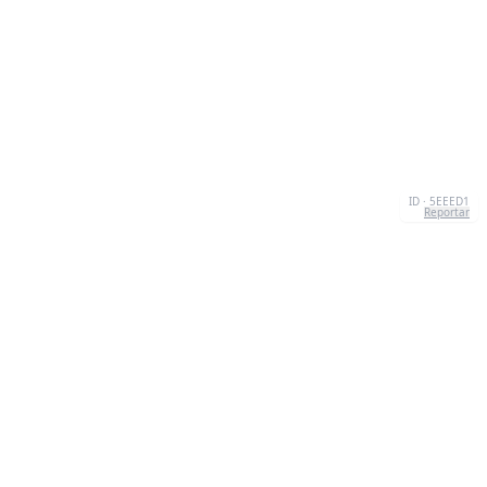
ID · 5EEED1
Reportar
CONTATO
Chernivtsi, 58013, UA