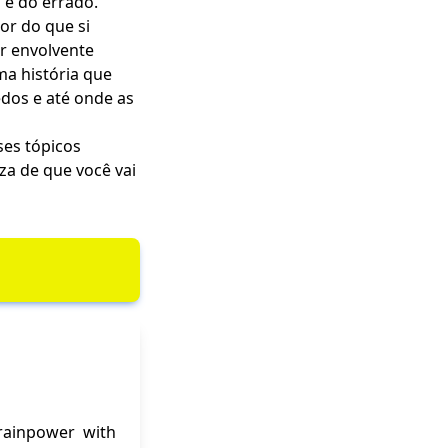
 e do errado.
or do que si
r envolvente
ma história que
edos e até onde as
ses tópicos
za de que você vai
brainpower with