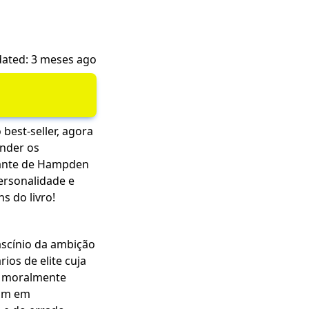
ated: 3 meses ago
best-seller, agora
ender os
udante de Hampden
ersonalidade e
s do livro!
fascínio da ambição
ios de elite cuja
os moralmente
tam em