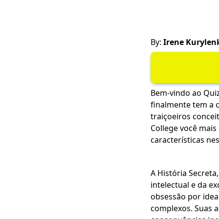
By:
Irene Kurylen
Bem-vindo ao Quiz 
finalmente tem a 
traiçoeiros conce
College você mais
características ne
A História Secreta
intelectual e da e
obsessão por idea
complexos. Suas a