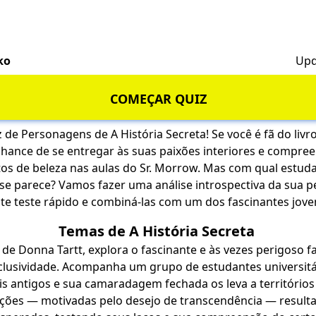
ko
Upd
COMEÇAR QUIZ
de Personagens de A História Secreta! Se você é fã do livro 
chance de se entregar às suas paixões interiores e compre
itos de beleza nas aulas do Sr. Morrow. Mas com qual est
 se parece? Vamos fazer uma análise introspectiva da sua p
ste teste rápido e combiná-las com um dos fascinantes joven
Temas de A História Secreta
, de Donna Tartt, explora o fascinante e às vezes perigoso 
xclusividade. Acompanha um grupo de estudantes universitár
is antigos e sua camaradagem fechada os leva a territóri
ções — motivadas pelo desejo de transcendência — resul