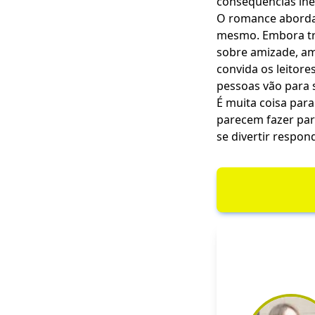
consequências ine
O romance aborda 
mesmo. Embora tra
sobre amizade, amb
convida os leitore
pessoas vão para s
É muita coisa par
parecem fazer part
se divertir respo