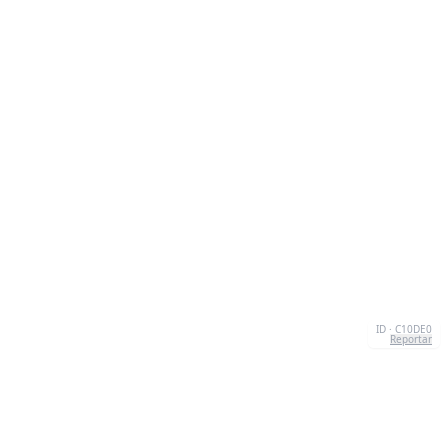
ID · C10DE0
Reportar