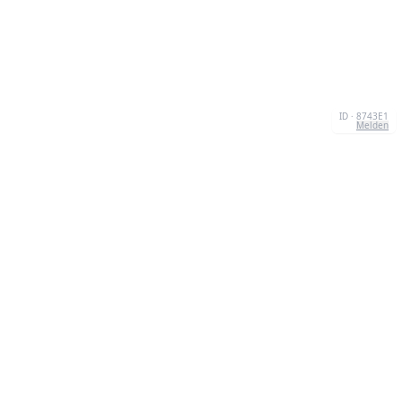
ID · 8743E1
Melden
ÜBER UNS
We're your go-to destination for an explosion of