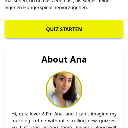
mal sehen, ob du das Zeug hast, als Sieger deiner
eigenen Hungerspiele hervorzugehen.
QUIZ STARTEN
About Ana
Hi, quiz lovers! I'm Ana, and I can't imagine my
morning coffee without scrolling new quizzes.
So I started writing them. Eleanor Roosevelt