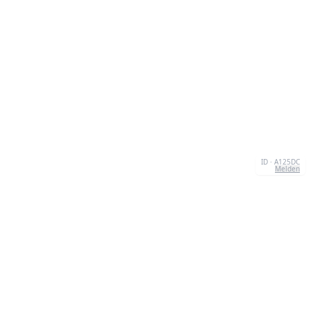
ID · A125DC
Melden