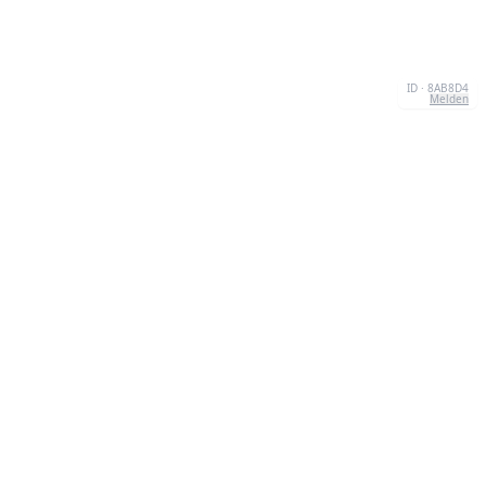
ID · 8AB8D4
Melden
KONTAKT
Chernivtsi, 58013, UA
admin@quizzboom.com
+ 38 066 11 89 88 7