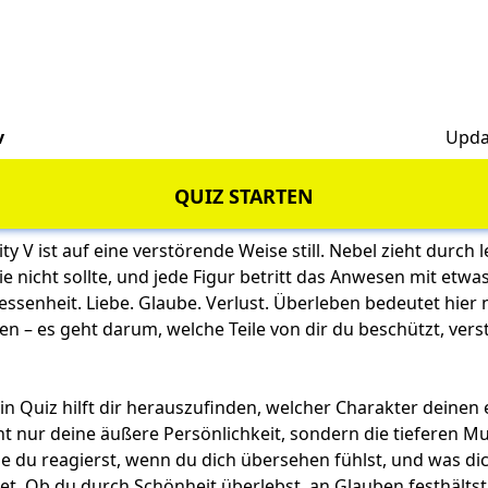
v
Upda
QUIZ STARTEN
ty V ist auf eine verstörende Weise still. Nebel zieht durch 
sie nicht sollte, und jede Figur betritt das Anwesen mit et
ssenheit. Liebe. Glaube. Verlust. Überleben bedeutet hier 
n – es geht darum, welche Teile von dir du beschützt, vers
Kin Quiz hilft dir herauszufinden, welcher Charakter deine
ht nur deine äußere Persönlichkeit, sondern die tieferen Mu
e du reagierst, wenn du dich übersehen fühlst, und was di
t. Ob du durch Schönheit überlebst, an Glauben festhältst