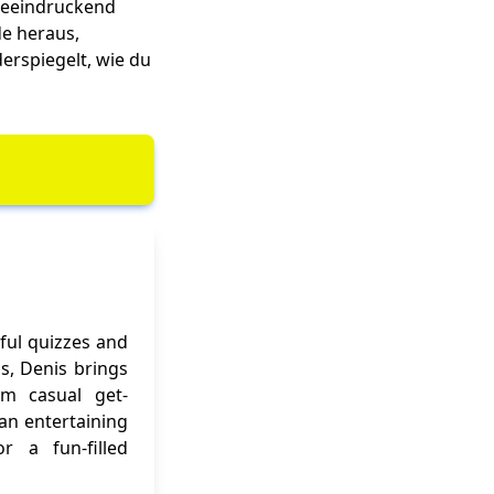
 beeindruckend
de heraus,
erspiegelt, wie du
ful quizzes and
ns, Denis brings
om casual get-
 an entertaining
r a fun-filled