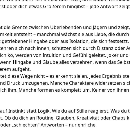
rst oder dich etwas Größerem hingibst – jede Antwort zeigt
cht die Grenze zwischen Überlebenden und Jägern und zeigt,
keit entsteht – manchmal wächst sie aus Liebe, die durch 
 getriebener Hingabe oder aus Isolation, die sich festsetzt
ehren sich nach innen, schützen sich durch Distanz oder A
ichiko, werden von Intuition und Gefühl geleitet. Joker und
, wenn Hingabe und Glaube alles verzehren, wenn das Selbst
terem aufgeht.
et diese Wege nicht – es erkennt sie an. Jedes Ergebnis ste
 und Druck umzugehen. Manche Charaktere widersetzen si
ch ihm. Manche formen es komplett um. Keiner von ihnen i
uf Instinkt statt Logik. Wie du auf Stille reagierst. Was du 
et. Ob du dich an Routine, Glauben, Kreativität oder Chaos 
 oder „schlechten“ Antworten – nur ehrliche.