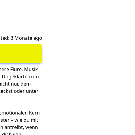
ted: 3 Monate ago
leere Flure, Musik
was Ungeklärtem im
nicht nur, dem
teckst oder unter
n emotionalen Kern
ster – wie du mit
ch antreibt, wenn
, dich von