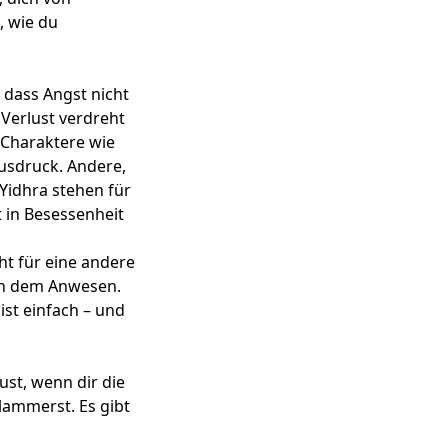
, wie du
 dass Angst nicht
Verlust verdreht
. Charaktere wie
usdruck. Andere,
 Yidhra stehen für
 in Besessenheit
ht für eine andere
ch dem Anwesen.
st einfach – und
tust, wenn dir die
klammerst. Es gibt