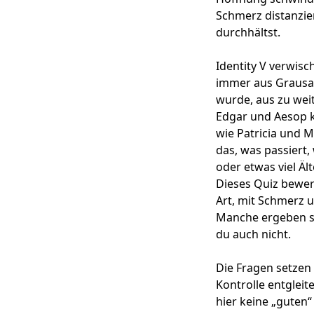
Schmerz distanzie
durchhältst.
Identity V verwis
immer aus Grausam
wurde, aus zu weit
Edgar und Aesop k
wie Patricia und M
das, was passiert
oder etwas viel Äl
Dieses Quiz bewert
Art, mit Schmerz
Manche ergeben si
du auch nicht.
Die Fragen setzen a
Kontrolle entgleit
hier keine „guten“