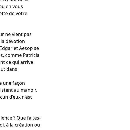
 ou en vous
tte de votre
ur ne vient pas
 la dévotion
 Edgar et Aesop se
es, comme Patricia
nt ce qui arrive
out dans
te une façon
sistent au manoir.
cun d’eux n’est
ilence ? Que faites-
i, à la création ou