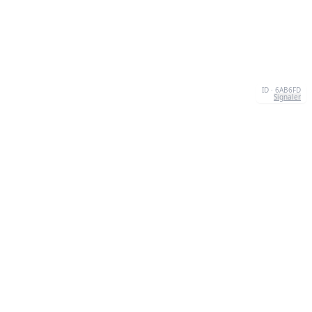
ID · 6AB6FD
Signaler
CONTACT
Chernivtsi, 58013, UA
admin@quizzboom.com
+ 38 066 11 89 88 7