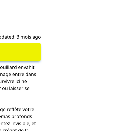
dated: 3 mois ago
ouillard envahit
onnage entre dans
rvivre ici ne
 ou laisser se
ge reflète votre
chémas profonds —
tez invisible, et
 créant de la