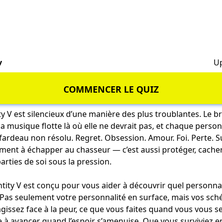
v
Up
COMMENCER LE QUIZ
y V est silencieux d’une manière des plus troublantes. Le br
, la musique flotte là où elle ne devrait pas, et chaque pers
fardeau non résolu. Regret. Obsession. Amour. Foi. Perte. Su
ment à échapper au chasseur — c’est aussi protéger, cacher
arties de soi sous la pression.
entity V est conçu pour vous aider à découvrir quel personna
Pas seulement votre personnalité en surface, mais vos s
ssez face à la peur, ce que vous faites quand vous vous sen
 à avancer quand l’espoir s’amenuise. Que vous surviviez en