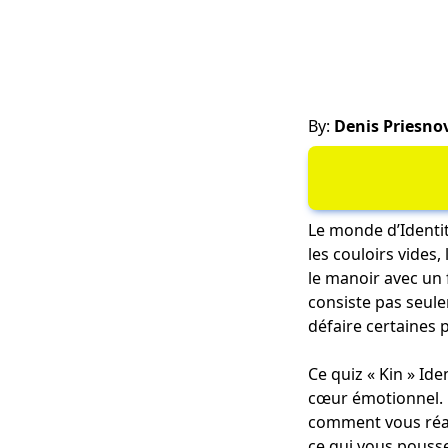
By:
Denis Priesno
Le monde d’Identit
les couloirs vides
le manoir avec un 
consiste pas seule
défaire certaines p
Ce quiz « Kin » Id
cœur émotionnel. 
comment vous réagi
ce qui vous pousse