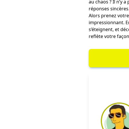
au chaos ? Il n’y 
réponses sincères
Alors prenez votr
impressionnant. En
s’éteignent, et dé
reflète votre faço