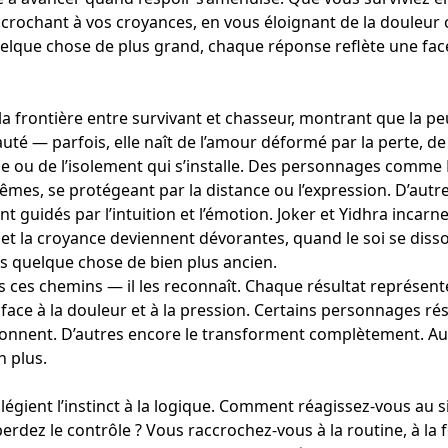
crochant à vos croyances, en vous éloignant de la douleur
lque chose de plus grand, chaque réponse reflète une face
 la frontière entre survivant et chasseur, montrant que la pe
auté — parfois, elle naît de l’amour déformé par la perte, de
e ou de l’isolement qui s’installe. Des personnages comme
êmes, se protégeant par la distance ou l’expression. D’autr
t guidés par l’intuition et l’émotion. Joker et Yidhra incarne
et la croyance deviennent dévorantes, quand le soi se diss
s quelque chose de bien plus ancien.
s ces chemins — il les reconnaît. Chaque résultat représen
e face à la douleur et à la pression. Certains personnages ré
donnent. D’autres encore le transforment complètement. Au
n plus.
légient l’instinct à la logique. Comment réagissez-vous au s
rdez le contrôle ? Vous raccrochez-vous à la routine, à la fo