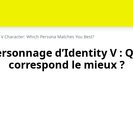
y V Character: Which Persona Matches You Best?
rsonnage d’Identity V : 
correspond le mieux ?