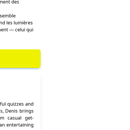
ement des
 semble
nd les lumières
ent — celui qui
ful quizzes and
ns, Denis brings
om casual get-
 an entertaining