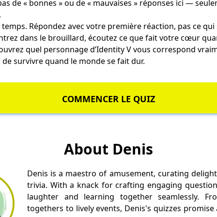
a pas de « bonnes » ou de « mauvaises » réponses ici — seul
.
e temps. Répondez avec votre première réaction, pas ce qui
trez dans le brouillard, écoutez ce que fait votre cœur qua
couvrez quel personnage d’Identity V vous correspond vraim
n de survivre quand le monde se fait dur.
COMMENCER LE QUIZ
About Denis
Denis is a maestro of amusement, curating delight
trivia. With a knack for crafting engaging questio
laughter and learning together seamlessly. Fr
togethers to lively events, Denis's quizzes promise