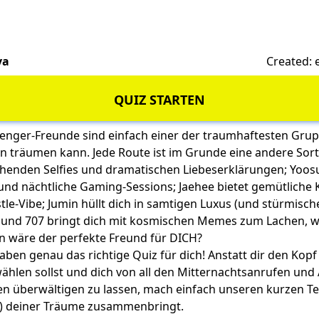
va
Created:
QUIZ STARTEN
enger-Freunde sind einfach einer der traumhaftesten Gru
 träumen kann. Jede Route ist im Grunde eine andere Sort
ühenden Selfies und dramatischen Liebeserklärungen; Yoos
 und nächtliche Gaming-Sessions; Jaehee bietet gemütliche 
le-Vibe; Jumin hüllt dich in samtigen Luxus (und stürmisch
; und 707 bringt dich mit kosmischen Memes zum Lachen, wä
en wäre der
perfekte Freund
für DICH?
aben genau das richtige Quiz für dich! Anstatt dir den Kopf
ählen sollst und dich von all den Mitternachtsanrufen und
n überwältigen zu lassen, mach einfach unseren kurzen Tes
?) deiner Träume zusammenbringt.