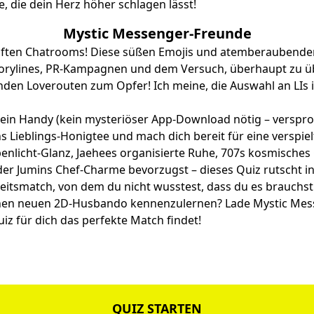
e, die dein Herz höher schlagen lässt!
Mystic Messenger-Freunde
ften Chatrooms! Diese süßen Emojis und atemberaubenden
Storylines, PR-Kampagnen und dem Versuch, überhaupt zu ü
lnden
Loverouten
zum Opfer! Ich meine, die Auswahl an LIs 
dein Handy (kein mysteriöser App-Download nötig – verspro
s Lieblings-Honigtee und mach dich bereit für eine verspie
nlicht-Glanz, Jaehees organisierte Ruhe, 707s kosmisches
er Jumins Chef-Charme bevorzugst – dieses Quiz rutscht i
eitsmatch, von dem du nicht wusstest, dass du es brauchst
einen neuen 2D-Husbando kennenzulernen? Lade Mystic Mes
iz für dich das perfekte Match findet!
QUIZ STARTEN