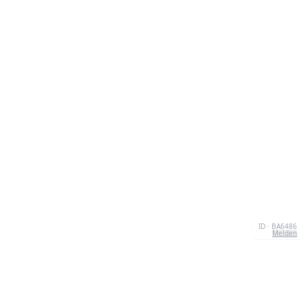
ID · BA6486
Melden