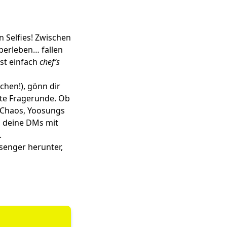
 Selfies! Zwischen
berleben… fallen
ist einfach
chef’s
chen!), gönn dir
lte Fragerunde. Ob
 Chaos, Yoosungs
n deine DMs mit
.
senger herunter,