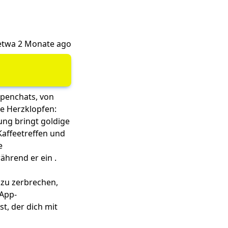
 etwa 2 Monate ago
ppenchats, von
e Herzklopfen:
ung bringt goldige
Kaffeetreffen und
e
hrend er ein .
 zu zerbrechen,
 App-
t, der dich mit