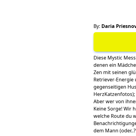
By:
Daria Priesno
Diese Mystic Mess
denen ein Mädchen
Zen mit seinen gl
Retriever-Energie
gegenseitigen Hust
Herz
Katzenfotos
)
Aber wer von ihn
Keine Sorge! Wir h
welche Route du w
Benachrichtigunge
dem Mann (oder..