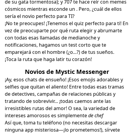
de su gata
tormentosa
); y 707 te hace reír con memes
cósmicos mientras esconde un . Pero, ¿cuál de ellos
sería el
novio perfecto
para TI?
¡No te preocupes! ¡Tenemos el quiz perfecto para ti! En
vez de preocuparte por qué ruta elegir y abrumarte
con todas esas llamadas de medianoche y
notificaciones, hagamos un test corto que te
emparejará con el hombre (¿o...?) de tus sueños.
¡Toca la ruta que haga latir tu corazón!
Novios de Mystic Messenger
¡Ay, esos chats de ensueño! ¡Esos emojis adorables y
selfies que quitan el aliento! Entre todas esas tramas
de detectives, campañas de relaciones públicas y
tratando de sobrevivir... ¡todas caemos ante las
irresistibles
rutas del amor
! O sea, la variedad de
intereses amorosos es simplemente
de chef
Así que, toma tu teléfono (no necesitas descargar
ninguna app misteriosa—¡lo prometemos!), sírvete