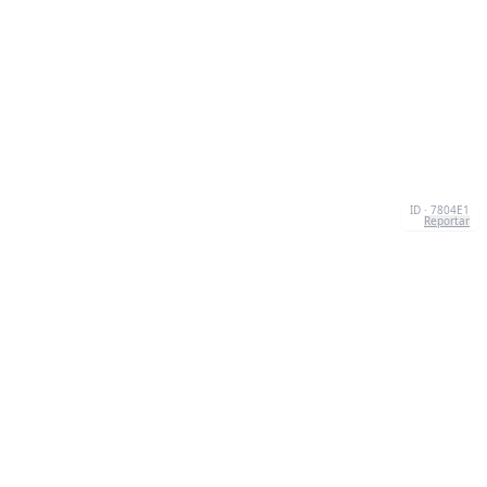
ID · 7804E1
Reportar