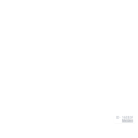
ID · 16EB3F
Melden