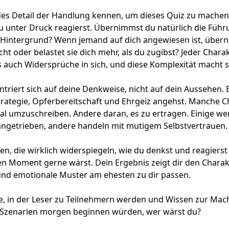
des Detail der Handlung kennen, um dieses Quiz zu machen
du unter Druck reagierst. Übernimmst du natürlich die Führ
 Hintergrund? Wenn jemand auf dich angewiesen ist, über
ht oder belastet sie dich mehr, als du zugibst? Jeder Chara
 auch Widersprüche in sich, und diese Komplexität macht si
triert sich auf deine Denkweise, nicht auf dein Aussehen. 
 Strategie, Opferbereitschaft und Ehrgeiz angehst. Manche 
al umzuschreiben. Andere daran, es zu ertragen. Einige wer
angetrieben, andere handeln mit mutigem Selbstvertrauen.
n, die wirklich widerspiegeln, wie du denkst und reagierst –
n Moment gerne wärst. Dein Ergebnis zeigt dir den Charak
nd emotionale Muster am ehesten zu dir passen.
e, in der Leser zu Teilnehmern werden und Wissen zur Macht
 Szenarien morgen beginnen würden, wer wärst du?