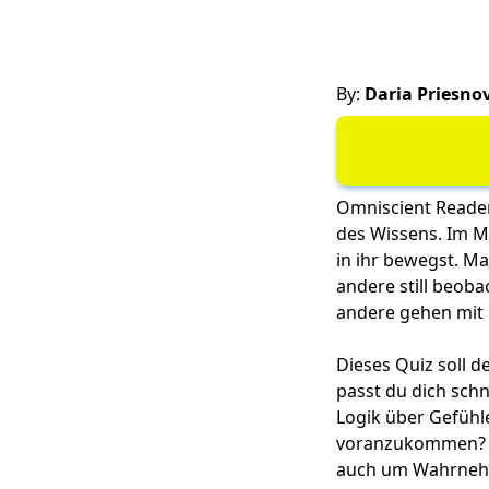
By:
Daria Priesno
Omniscient Reader’
des Wissens. Im Mi
in ihr bewegst. M
andere still beoba
andere gehen mit 
Dieses Quiz soll d
passt du dich schn
Logik über Gefühl
voranzukommen? In
auch um Wahrnehm