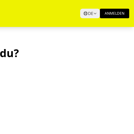
DE
ANMELDEN
 du?