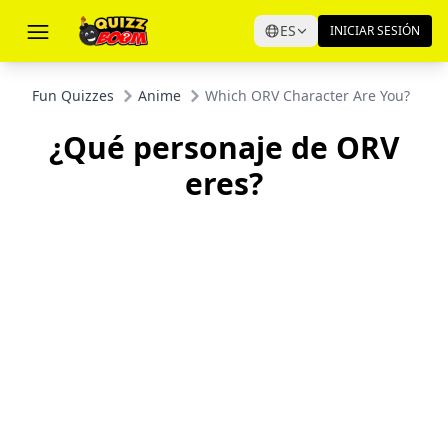
ES
INICIAR SESIÓN
Fun Quizzes
Anime
Which ORV Character Are You?
¿Qué personaje de ORV
eres?