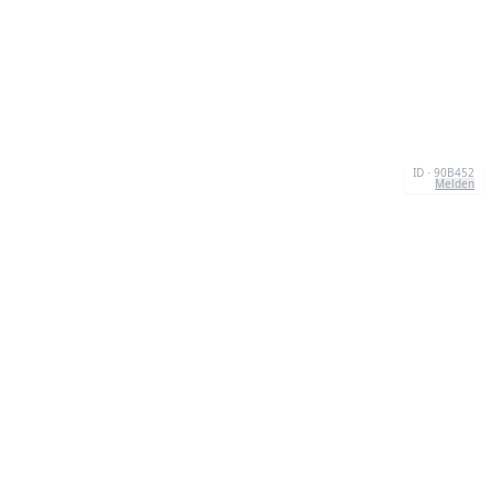
ID · 90B452
Melden
ÜBER UNS