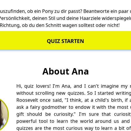
auszufinden, ob ein Pony zu dir passt? Beantworte ein paar
Persönlichkeit, deinen Stil und deine Haarziele widerspieg
 Richtung, ob du den Schnitt wagen solltest oder nicht!
QUIZ STARTEN
About Ana
Hi, quiz lovers! I'm Ana, and I can't imagine my
without scrolling new quizzes. So I started writin
Roosevelt once said, "I think, at a child's birth, i
ask a fairy godmother to endow it with the most us
gift should be curiosity." I'm sure that curios
powerful tool to learn the world around us and 
quizzes are the most curious way to learn a bit of