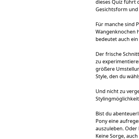
dieses Quiz führt 
Gesichtsform und 
Für manche sind Po
Wangenknochen her
bedeutet auch ei
Der frische Schnit
zu experimentiere
größere Umstellung
Style, den du wähl
Und nicht zu verg
Stylingmöglichkeit
Bist du abenteuerl
Pony eine aufrege
auszuleben. Oder b
Keine Sorge, auch