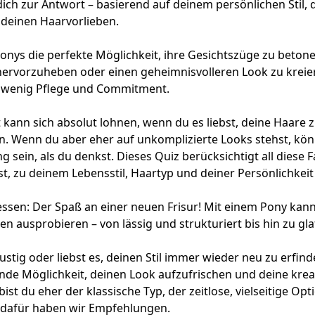
dich zur Antwort – basierend auf deinem persönlichen Stil, 
deinen Haarvorlieben.
nys die perfekte Möglichkeit, ihre Gesichtszüge zu betone
vorzuheben oder einen geheimnisvolleren Look zu kreier
n wenig Pflege und Commitment.
t kann sich absolut lohnen, wenn du es liebst, deine Haare 
n. Wenn du aber eher auf unkomplizierte Looks stehst, kön
 sein, als du denkst. Dieses Quiz berücksichtigt all diese 
st, zu deinem Lebensstil, Haartyp und deiner Persönlichkeit
essen: Der Spaß an einer neuen Frisur! Mit einem Pony kann
en ausprobieren – von lässig und strukturiert bis hin zu gla
ustig oder liebst es, deinen Stil immer wieder neu zu erfind
nde Möglichkeit, deinen Look aufzufrischen und deine kreat
ist du eher der klassische Typ, der zeitlose, vielseitige Op
 dafür haben wir Empfehlungen.