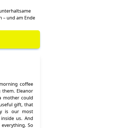
 unterhaltsame
eln – und am Ende
 morning coffee
g them. Eleanor
f a mother could
eful gift, that
ity is our most
inside us. And
 everything. So