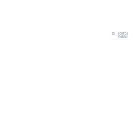
ID · 6C6FD2
Melden
KONTAKT
Chernivtsi, 58013, UA
admin@quizzboom.com
+ 38 066 11 89 88 7