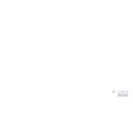
ID · CEAF70
Melden