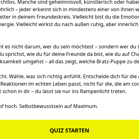
chtlos. Manche sind geheimnisvoll, künstlerisch oder habe
hrlich – jeder erkennt sich in mindestens einer von ihnen wi
etter in deinem Freundeskreis. Vielleicht bist du die Emotio
rgie. Vielleicht wirkst du nach außen ruhig, aber innerlich 
ht es nicht darum, wer du sein möchtest – sondern wer du s
 du sprichst, wie du für deine Freunde da bist, wie du auf C
samkeit umgehst – all das zeigt, welche Bratz-Puppe zu de
cht. Wähle, was sich richtig anfühlt. Entscheide dich für die
 Reaktionen im echten Leben passt, nicht für die, die am coo
 schon in dir – du lässt sie nur ins Rampenlicht treten.
opf hoch. Selbstbewusstsein auf Maximum.
QUIZ STARTEN