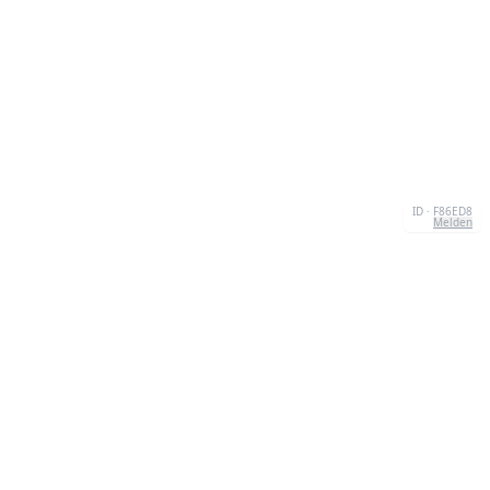
ID · F86ED8
Melden