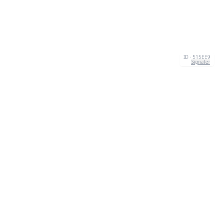
ID · 515EE9
Signaler
À PROPOS
We're your go-to destination for an explosion of
quizzesthat are as entertaining as they are