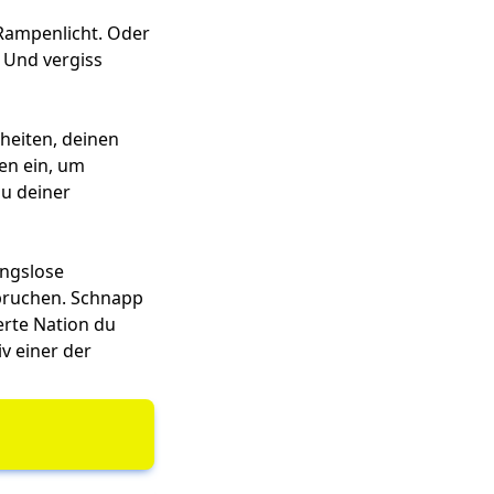
 Rampenlicht. Oder
 Und vergiss
heiten, deinen
en ein, um
u deiner
ungslose
spruchen. Schnapp
erte Nation du
iv einer der