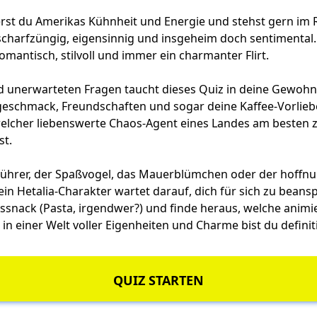
perst du Amerikas Kühnheit und Energie und stehst gern im
 scharfzüngig, eigensinnig und insgeheim doch sentimental.
romantisch, stilvoll und immer ein charmanter Flirt.
nd unerwarteten Fragen taucht dieses Quiz in deine Gewohn
egeschmack, Freundschaften und sogar deine Kaffee-Vorlieb
elcher liebenswerte Chaos-Agent eines Landes am besten z
st.
führer, der Spaßvogel, das Mauerblümchen oder der hoffn
ein Hetalia-Charakter wartet darauf, dich für sich zu bean
gssnack (Pasta, irgendwer?) und finde heraus, welche animi
n in einer Welt voller Eigenheiten und Charme bist du definit
QUIZ STARTEN