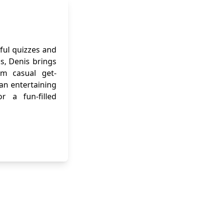
ful quizzes and
ns, Denis brings
om casual get-
 an entertaining
r a fun-filled