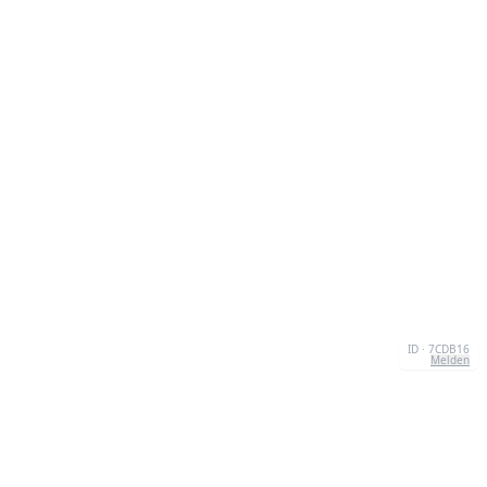
ID · 7CDB16
Melden