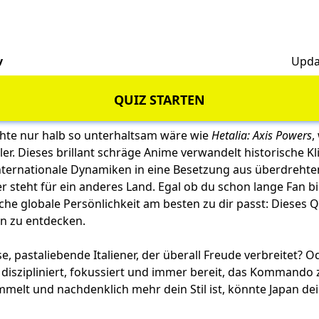
v
Upda
QUIZ STARTEN
hte nur halb so unterhaltsam wäre wie
Hetalia: Axis Powers
,
ler. Dieses brillant schräge Anime verwandelt historische Kli
nternationale Dynamiken in eine Besetzung aus überdrehte
r steht für ein anderes Land. Egal ob du schon lange Fan bi
che globale Persönlichkeit am besten zu dir passt: Dieses Qu
on zu entdecken.
se, pastaliebende Italiener, der überall Freude verbreitet? O
 diszipliniert, fokussiert und immer bereit, das Kommand
melt und nachdenklich mehr dein Stil ist, könnte Japan de