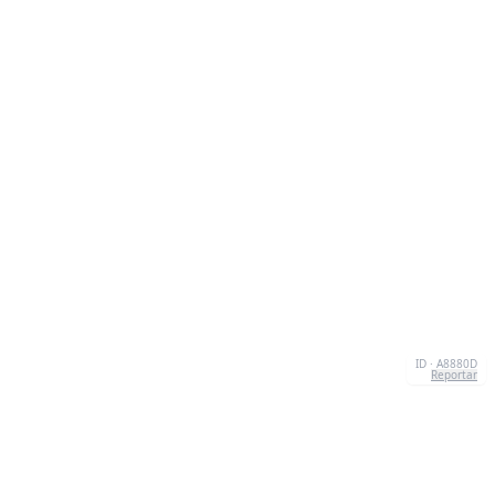
ID · A8880D
Reportar