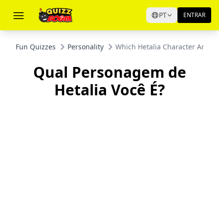
PT
ENTRAR
Fun Quizzes
Personality
Which Hetalia Character Are Yo
Qual Personagem de
Hetalia Você É?