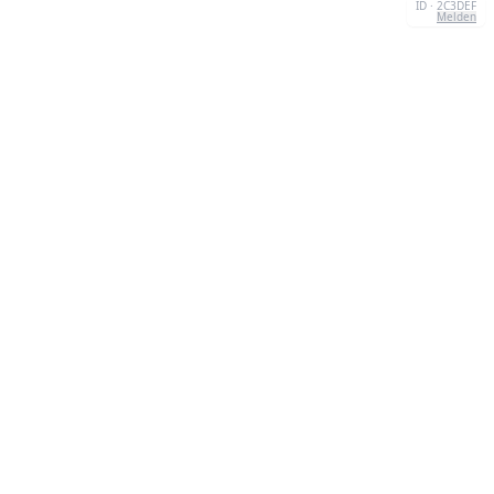
ID · 2C3DEF
Melden
KONTAKT
Chernivtsi, 58013, UA
admin@quizzboom.com
+ 38 066 11 89 88 7