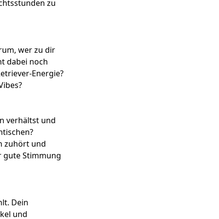
ichtsstunden zu
rum, wer zu dir
ht dabei noch
etriever-Energie?
Vibes
?
n verhältst und
ntischen
?
h zuhört und
ür gute Stimmung
lt. Dein
kel
und