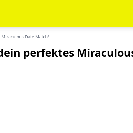
t Miraculous Date Match!
dein perfektes Miraculou