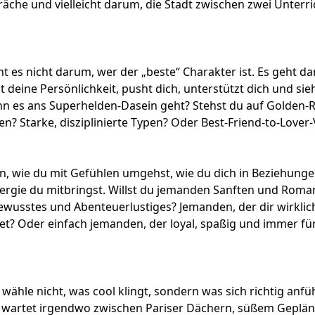
äche und vielleicht darum, die Stadt zwischen zwei Unterr
t es nicht darum, wer der „beste“ Charakter ist. Es geht da
t deine Persönlichkeit, pusht dich, unterstützt dich und sie
nn es ans Superhelden-Dasein geht? Stehst du auf Golden-R
en? Starke, disziplinierte Typen? Oder
Best-Friend-to-Lover-
n, wie du mit Gefühlen umgehst, wie du dich in Beziehunge
ergie du mitbringst. Willst du jemanden
Sanften und Roma
wusstes und Abenteuerlustiges? Jemanden, der dir wirklic
et
? Oder einfach jemanden, der loyal, spaßig und immer f
 wähle nicht, was cool klingt, sondern was sich richtig anfüh
 wartet irgendwo zwischen Pariser Dächern,
süßem Geplän