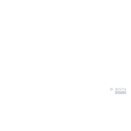
ID · BC5716
Signaler