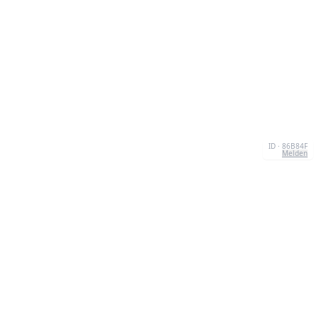
ID · 86B84F
Melden