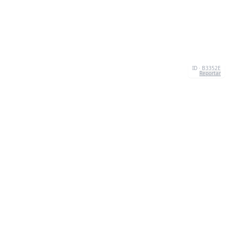
ID · B3352E
Reportar
SOBRE NÓS
We're your go-to destination for an explosion of