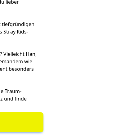
u lieber
 tiefgründigen
 Stray Kids-
? Vielleicht Han,
u jemandem wie
ment besonders
ine Traum-
iz und finde