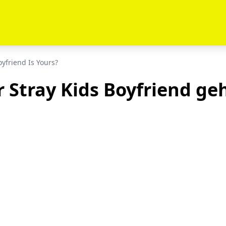
yfriend Is Yours?
 Stray Kids Boyfriend geh