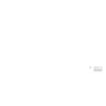
ID · 584C10
Melden