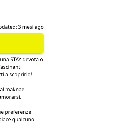
pdated: 3 mesi ago
a una STAY devota o
fascinanti
ti a scoprirlo!
o al maknae
namorarsi.
tue preferenze
 piace qualcuno