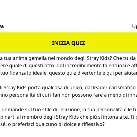
va
U
INIZIA QUIZ
la tua anima gemella nel mondo degli Stray Kids? Che tu si
ere quale di questi otto idol incredibilmente talentuosi e af
tuo fidanzato ideale, questo quiz divertente è qui per aiutar
Stray Kids porta qualcosa di unico, dal leader carismatic
anno personalità di cui i fan non possono fare a meno di in
 domande sul tuo stile di relazione, la tua personalità e le 
inarti al membro degli Stray Kids che più si intona a te. Ti
sé, o preferisci qualcuno di dolce e riflessivo?