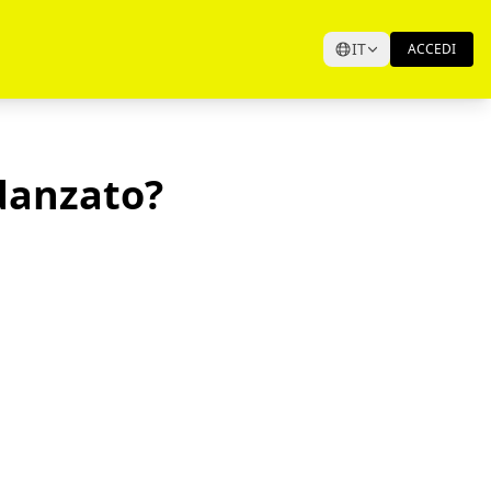
IT
ACCEDI
idanzato?