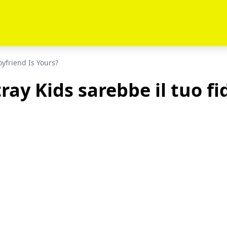
yfriend Is Yours?
ray Kids sarebbe il tuo f