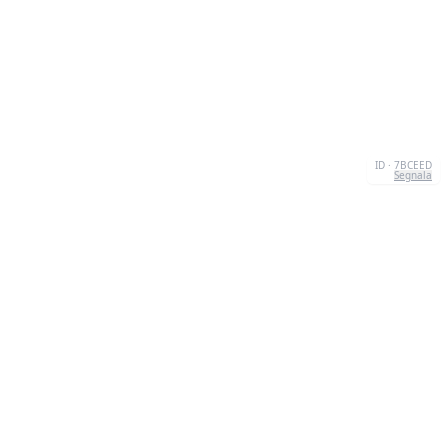
ID · 7BCEED
Segnala
CONTATTI
Chernivtsi, 58013, UA
admin@quizzboom.com