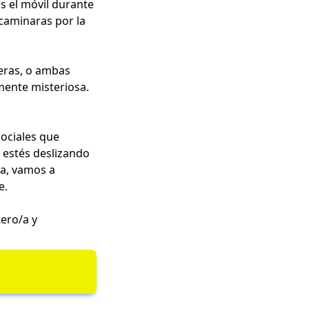
as el móvil durante
 caminaras por la
eras, o ambas
mente misteriosa.
sociales que
e estés deslizando
da, vamos a
e.
tero/a y