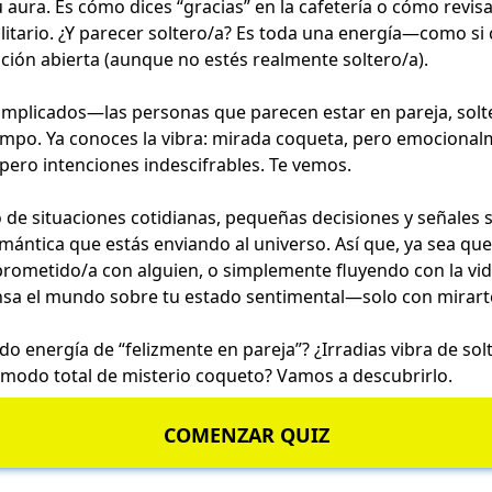
 aura. Es cómo dices “gracias” en la cafetería o cómo revis
itario. ¿Y parecer soltero/a? Es toda una energía—como si
ación abierta (aunque no estés realmente soltero/a).
omplicados—las personas que parecen estar en pareja, solt
empo. Ya conoces la vibra: mirada coqueta, pero emocional
pero intenciones indescifrables. Te vemos.
no de situaciones cotidianas, pequeñas decisiones y señales 
omántica que estás enviando al universo. Así que, ya sea qu
prometido/a con alguien, o simplemente fluyendo con la vi
nsa el mundo sobre tu estado sentimental—solo con mirart
do energía de “felizmente en pareja”? ¿Irradias vibra de sol
 modo total de misterio coqueto? Vamos a descubrirlo.
COMENZAR QUIZ