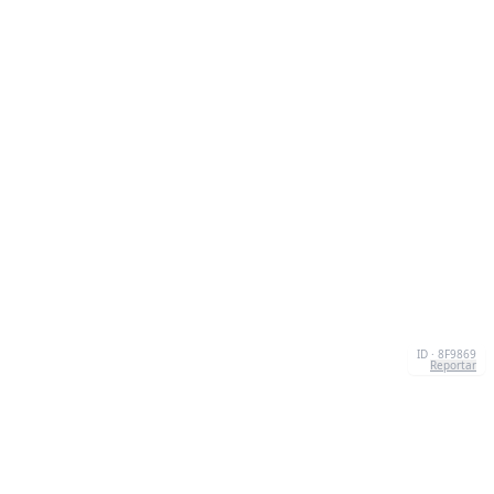
ID · 8F9869
Reportar