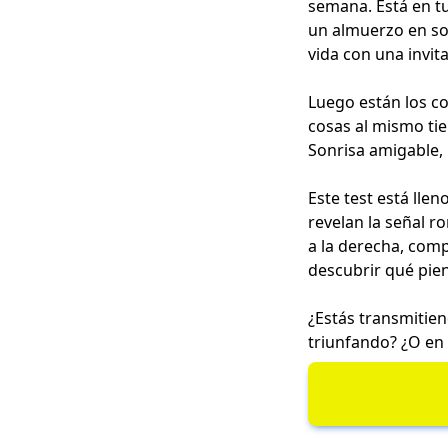
semana. Está en tu
un almuerzo en sol
vida con una invit
Luego están los c
cosas al mismo ti
Sonrisa amigable, 
Este test está lle
revelan la señal r
a la derecha, com
descubrir qué pie
¿Estás transmitien
triunfando? ¿O en