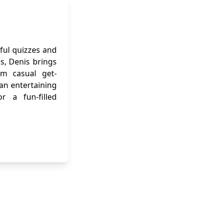
ful quizzes and
ns, Denis brings
om casual get-
 an entertaining
r a fun-filled