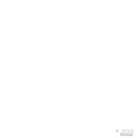
ID · EB75C9
Reportar