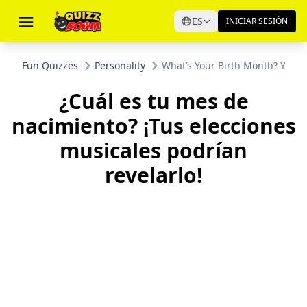
ES
INICIAR SESIÓN
Fun Quizzes
Personality
What’s Your Birth Month? Your M
¿Cuál es tu mes de
nacimiento? ¡Tus elecciones
musicales podrían
revelarlo!