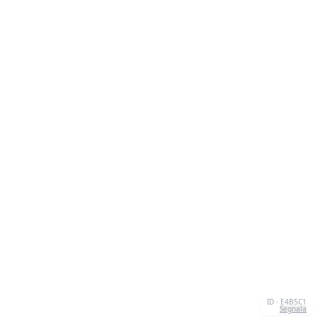
ID · E4B5C1
Segnala