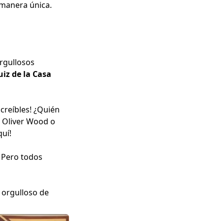
u manera única.
orgullosos
uiz de la Casa
creíbles! ¿Quién
n Oliver Wood o
quí!
. Pero todos
a orgulloso de