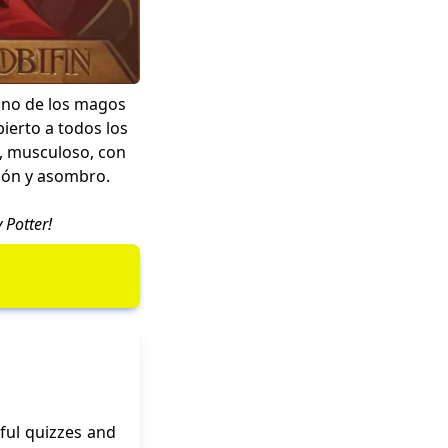
 uno de los magos
ierto a todos los
o, musculoso, con
ción y asombro.
 Potter
!
ful quizzes and