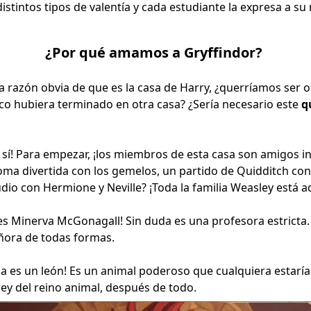
distintos tipos de valentía y cada estudiante la expresa a s
¿Por qué amamos a Gryffindor?
a razón obvia de que es la casa de Harry, ¿querríamos ser 
hico hubiera terminado en otra casa? ¿Sería necesario este
q
sí! Para empezar, ¡los miembros de esta casa son amigos in
oma divertida con los gemelos, un partido de Quidditch co
dio con Hermione y Neville? ¡Toda la familia Weasley está a
a es Minerva McGonagall! Sin duda es una profesora estricta
ñora de todas formas.
asa es un león! Es un animal poderoso que cualquiera estarí
 rey del reino animal, después de todo.