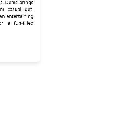
ns, Denis brings
om casual get-
 an entertaining
r a fun-filled