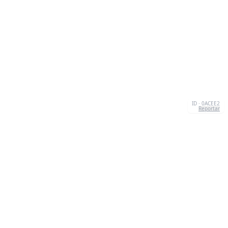
ID · 0ACEE2
Reportar
CONTACTO
Chernivtsi, 58013, UA