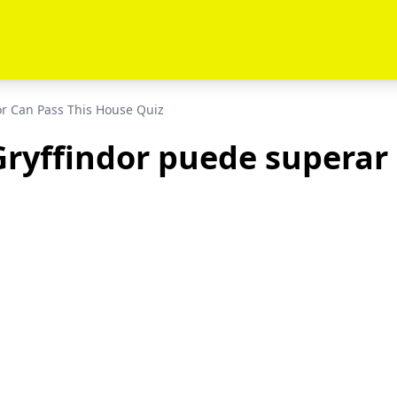
or Can Pass This House Quiz
ryffindor puede superar 