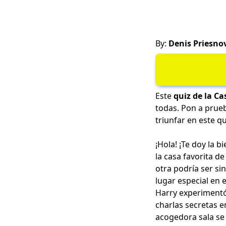
By:
Denis Priesno
Este
quiz de la Ca
todas. Pon a prueb
triunfar en este q
¡Hola! ¡Te doy la 
la casa favorita d
otra podría ser si
lugar especial en 
Harry experimentó.
charlas secretas e
acogedora sala se 