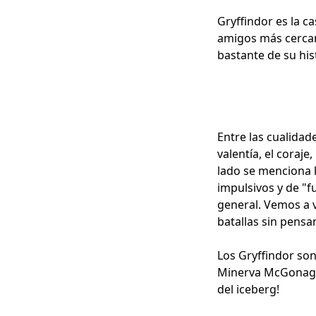
Gryffindor es la c
amigos más cerca
bastante de su his
Entre las cualidad
valentía, el coraje
lado se menciona l
impulsivos y de "f
general. Vemos a v
batallas sin pens
Los Gryffindor son
Minerva McGonagall
del iceberg!