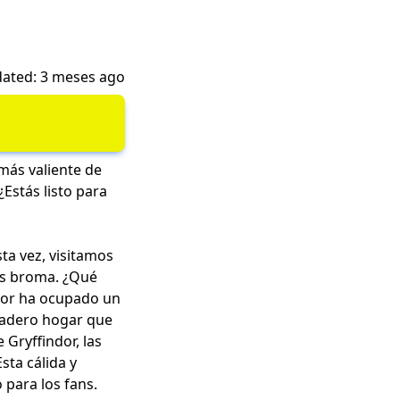
ated: 3 meses ago
 más valiente de
Estás listo para
sta vez, visitamos
 Es broma. ¿Qué
ndor ha ocupado un
rdadero hogar que
 Gryffindor, las
sta cálida y
o para los fans.