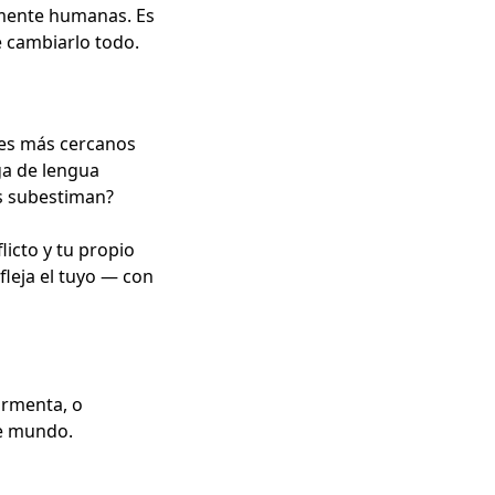
amente humanas. Es
cambiarlo todo.
jes más cercanos
ga de lengua
os subestiman?
licto y tu propio
fleja el tuyo — con
ormenta, o
te mundo.