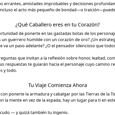
ros errantes, amistades improbables y decisiones profund
ncluso el acto más pequeño de bondad—o traición—puede 
¿Qué Caballero eres en tu Corazón?
portunidad de ponerte en las gastadas botas de los persona
s un guerrero humilde con un corazón de oro? ¿Un estrate
re va un paso adelante? ¿O el pensador silencioso que tod
guntas que invitan a la reflexión sobre honor, lealtad, conf
us respuestas te guiarán hacia el personaje cuyo camino re
s y todo.
Tu Viaje Comienza Ahora
con ponerte la armadura y cabalgar por las Tierras de la T
con la mente en vez de la espada, hay un lugar para ti en es
scudo — y quizá también tu ingenio.