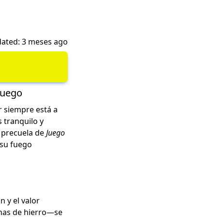
ated: 3 meses ago
Fuego
r siempre está a
 tranquilo y
a precuela de
Juego
 su fuego
n y el valor
ronas de hierro—se