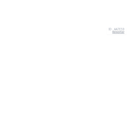
ID · AA7E59
Reportar
SOBRE NÓS
We're your go-to destination for an explosion of
quizzesthat are as entertaining as they are
informative.Our mission? To make learning a lively