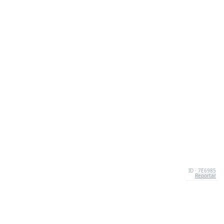
ID · 7E6985
Reportar