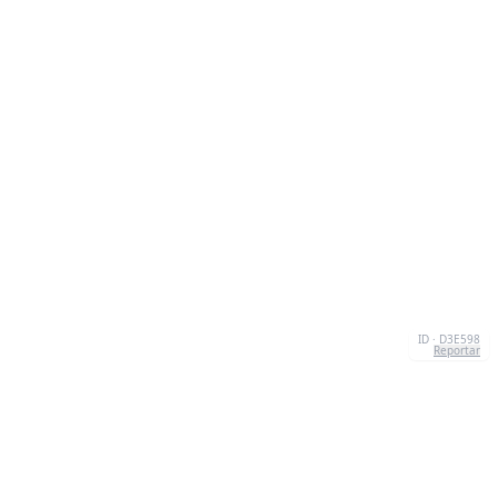
ID · D3E598
Reportar