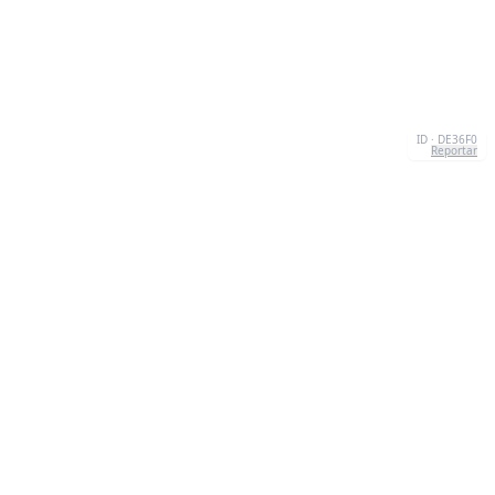
ID · DE36F0
Reportar
SOBRE NOSOTROS
We're your go-to destination for an explosion of
quizzesthat are as entertaining as they are