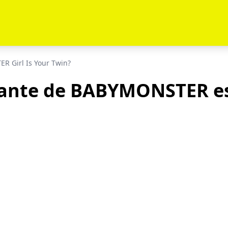
 Girl Is Your Twin?
rante de BABYMONSTER es