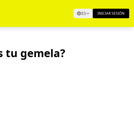
ES
INICIAR SESIÓN
 tu gemela?