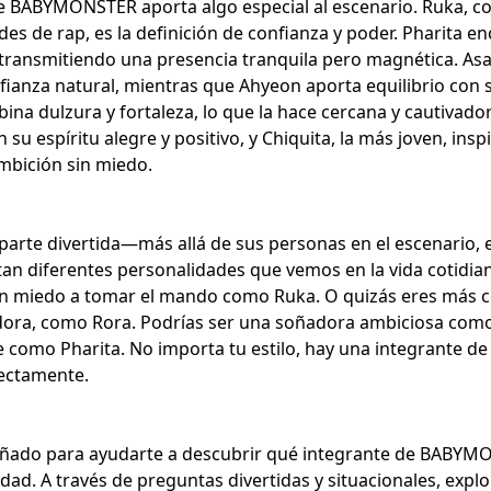
e BABYMONSTER aporta algo especial al escenario. Ruka, co
ades de rap, es la definición de confianza y poder. Pharita e
 transmitiendo una presencia tranquila pero magnética. Asa 
fianza natural, mientras que Ahyeon aporta equilibrio con
ina dulzura y fortaleza, lo que la hace cercana y cautivado
 su espíritu alegre y positivo, y Chiquita, la más joven, ins
mbición sin miedo.
 parte divertida—más allá de sus
personas en el escenario
,
n diferentes personalidades que vemos en la vida cotidiana
 sin miedo a tomar el mando como Ruka. O quizás eres más 
dora
, como Rora. Podrías ser una soñadora ambiciosa como
e como Pharita. No importa tu estilo, hay una integrante
fectamente.
señado para ayudarte a descubrir qué integrante de BABYM
dad. A través de preguntas divertidas y situacionales, explor