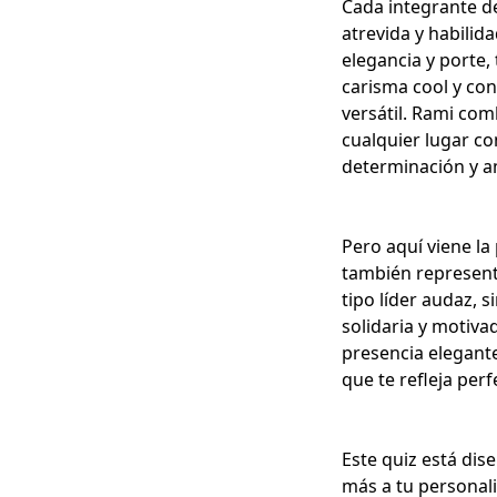
Cada integrante d
atrevida y habilid
elegancia y porte,
carisma cool
y con
versátil
. Rami comb
cualquier lugar con
determinación y a
Pero aquí viene la
también representa
tipo líder audaz,
solidaria y motiva
presencia elegant
que te refleja per
Este quiz está di
más a tu personali