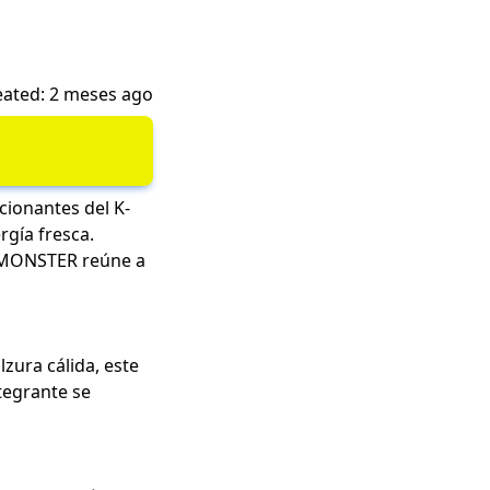
eated: 2 meses ago
ionantes del K-
gía fresca.
YMONSTER reúne a
zura cálida, este
tegrante se