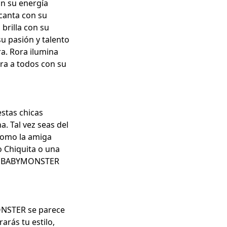
n su energía
ncanta con su
brilla con su
 su
pasión y talento
ra. Rora ilumina
pira a todos con su
 estas chicas
. Tal vez seas del
como la
amiga
 Chiquita o una
 de BABYMONSTER
ONSTER se parece
arás tu estilo,