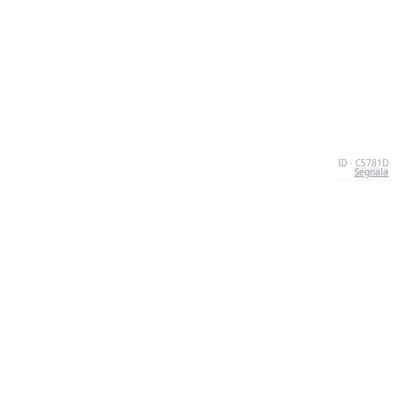
ID · C5781D
Segnala
CHI SIAMO