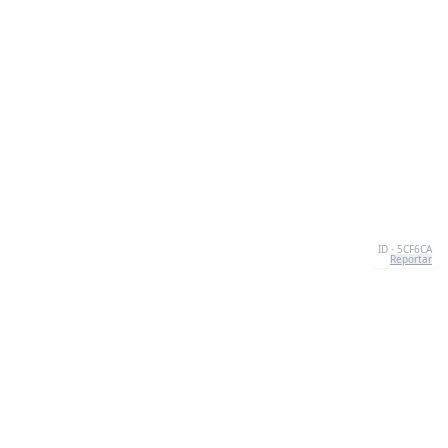
ID · 5CF6CA
Reportar