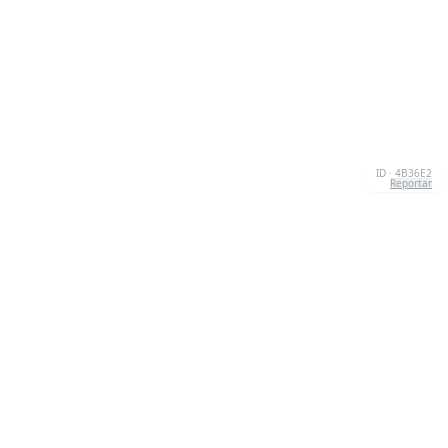
ID · 4B36E2
Reportar
SOBRE NÓS