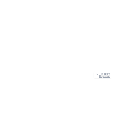
ID · 468D80
Reportar