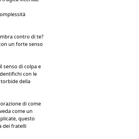
 complessità
embra contro di te?
 con un forte senso
l senso di colpa e
dentifichi con le
 torbide della
plorazione di come
ti veda come un
plicate, questo
dei fratelli