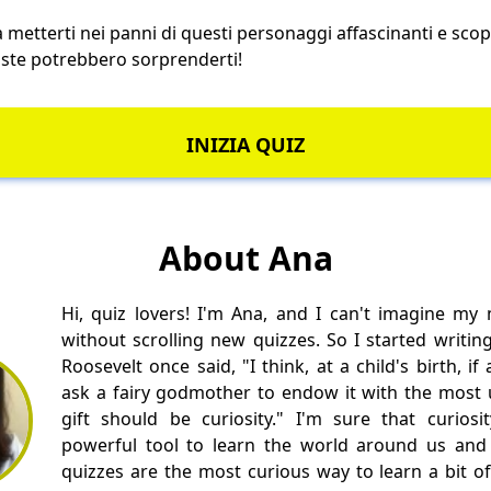
 metterti nei panni di questi personaggi affascinanti e scopri
poste potrebbero sorprenderti!
INIZIA QUIZ
About Ana
Hi, quiz lovers! I'm Ana, and I can't imagine my
without scrolling new quizzes. So I started writin
Roosevelt once said, "I think, at a child's birth, i
ask a fairy godmother to endow it with the most us
gift should be curiosity." I'm sure that curios
powerful tool to learn the world around us and 
quizzes are the most curious way to learn a bit of