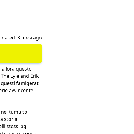
pdated: 3 mesi ago
, allora questo
 The Lyle and Erik
questi famigerati
erie avvincente
 nel tumulto
a storia
li stessi agli
 tragica vicenda.