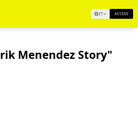
IT
ACCEDI
Erik Menendez Story"