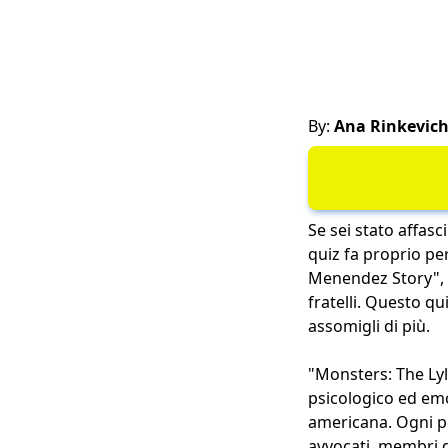
By:
Ana Rinkevic
Se sei stato affas
quiz fa proprio pe
Menendez Story", 
fratelli. Questo q
assomigli di più.
"Monsters: The Ly
psicologico ed emo
americana. Ogni per
avvocati, membri d