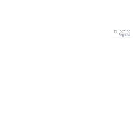
ID · DCF1FC
Segnala
CONTATTI
Chernivtsi, 58013, UA
admin@quizzboom.com
+ 38 066 11 89 88 7