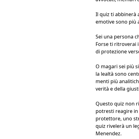
Il quiz ti abbinerà
emotive sono più af
Sei una persona ch
Forse ti ritrovera
di protezione verso
O magari sei più s
la lealtà sono centr
menti più analitich
verità e della giust
Questo quiz non ri
potresti reagire i
protettore, uno st
quiz rivelerà un le
Menendez.