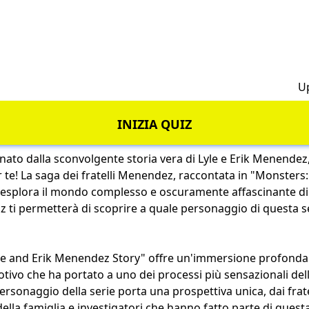
h
U
INIZIA QUIZ
cinato dalla sconvolgente storia vera di Lyle e Erik Menendez
r te! La saga dei fratelli Menendez, raccontata in "Monsters:
esplora il mondo complesso e oscuramente affascinante di 
uiz ti permetterà di scoprire a quale personaggio di questa s
le and Erik Menendez Story" offre un'immersione profonda
tivo che ha portato a uno dei processi più sensazionali dell
sonaggio della serie porta una prospettiva unica, dai fratel
ella famiglia e investigatori che hanno fatto parte di questa