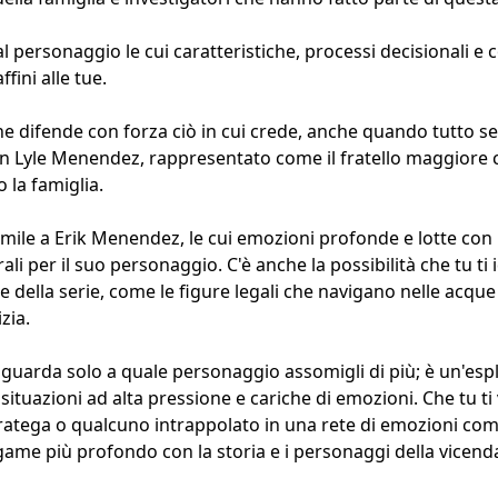
 al personaggio le cui caratteristiche, processi decisionali e
fini alle tue.
e difende con forza ciò in cui crede, anche quando tutto s
i in Lyle Menendez, rappresentato come il fratello maggiore
 la famiglia.
imile a Erik Menendez, le cui emozioni profonde e lotte con i
ali per il suo personaggio. C'è anche la possibilità che tu ti i
e della serie, come le figure legali che navigano nelle acque
izia.
guarda solo a quale personaggio assomigli di più; è un'es
n situazioni ad alta pressione e cariche di emozioni. Che tu 
ratega o qualcuno intrappolato in una rete di emozioni com
game più profondo con la storia e i personaggi della vicenda 