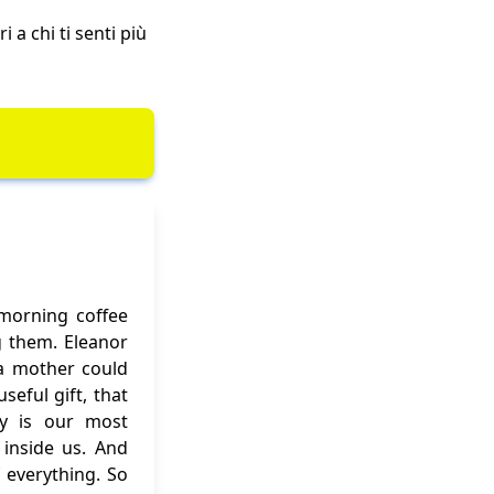
 a chi ti senti più
 morning coffee
g them. Eleanor
f a mother could
eful gift, that
ity is our most
inside us. And
 everything. So