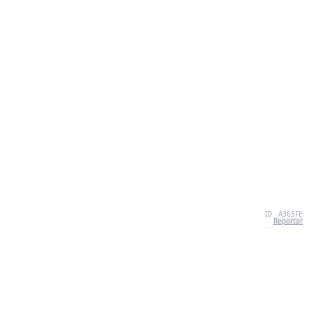
ID · A365FE
Reportar