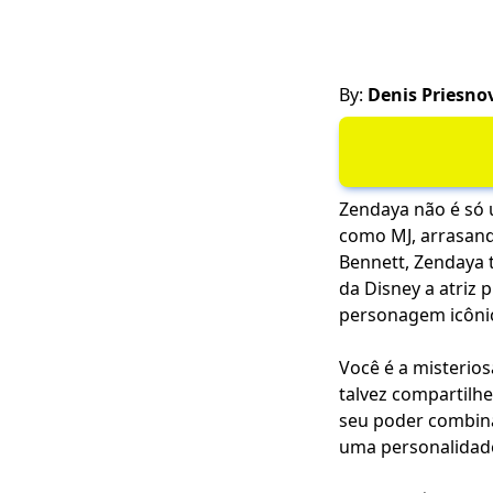
By:
Denis Priesno
Zendaya não é só 
como MJ, arrasan
Bennett, Zendaya t
da Disney a atriz
personagem icôni
Você é a misterios
talvez compartilh
seu poder combin
uma personalidade