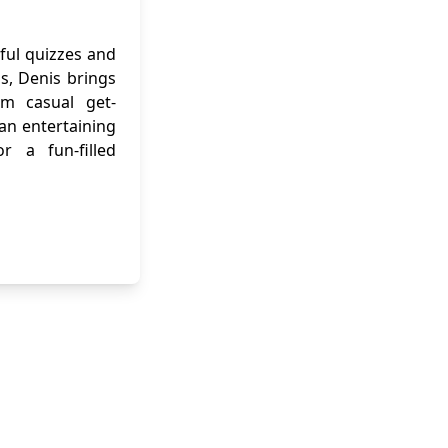
ful quizzes and
ns, Denis brings
om casual get-
 an entertaining
r a fun-filled