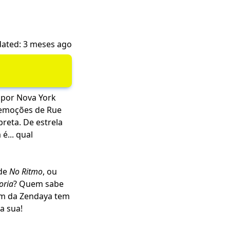
ated: 3 meses ago
 por Nova York
 emoções de Rue
preta. De estrela
é... qual
 de
No Ritmo
, ou
oria
? Quem sabe
m da Zendaya tem
a sua!