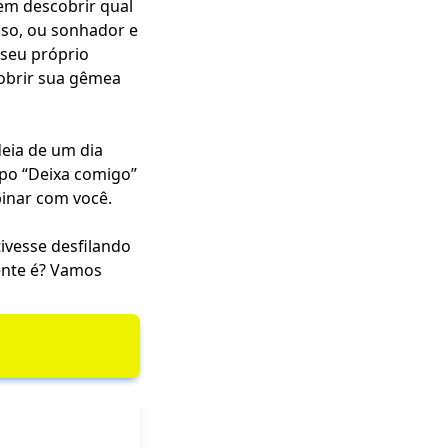
rem descobrir qual
uoso, ou sonhador e
 seu próprio
cobrir sua gêmea
deia de um dia
ipo “Deixa comigo”
inar com você.
tivesse desfilando
ente é? Vamos