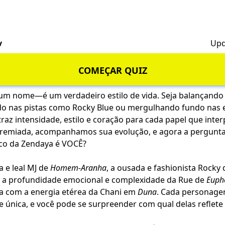
v
Upd
COMEÇAR QUIZ
um nome—é um verdadeiro estilo de vida. Seja balançando
do nas pistas como Rocky Blue ou mergulhando fundo nas
raz intensidade, estilo e coração para cada papel que inter
 premiada, acompanhamos sua evolução, e agora a pergunta 
co da Zendaya é VOCÊ?
a e leal MJ de
Homem-Aranha
, a ousada e fashionista Rocky
e a profundidade emocional e complexidade da Rue de
Euph
a com a energia etérea da Chani em
Duna
. Cada personage
 única, e você pode se surpreender com qual delas reflete 