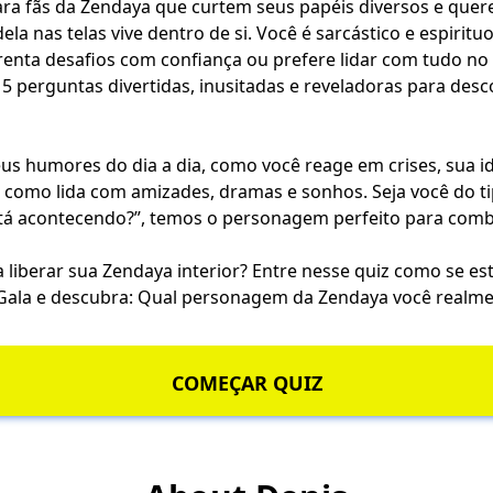
para fãs da Zendaya que curtem seus papéis diversos e que
ela nas telas vive dentro de si. Você é sarcástico e espirit
frenta desafios com confiança ou prefere lidar com tudo no
5 perguntas divertidas, inusitadas e reveladoras para des
us humores do dia a dia, como você reage em crises, sua i
 e como lida com amizades, dramas e sonhos. Seja você do t
tá acontecendo?”, temos o personagem perfeito para comb
 liberar sua Zendaya interior? Entre nesse quiz como se es
Gala e descubra: Qual personagem da Zendaya você realm
COMEÇAR QUIZ