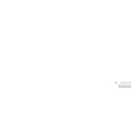
ID · 559213
Reportar