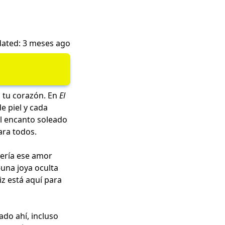
ated: 3 meses ago
a tu corazón. En
El
e piel y cada
el encanto soleado
ara todos.
Sería ese amor
—una joya oculta
z está aquí para
do ahí, incluso