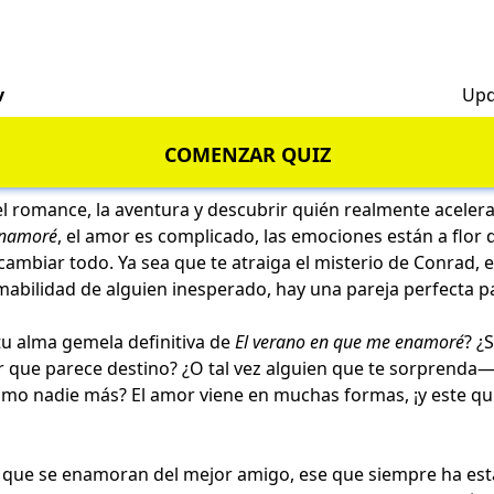
v
Upd
COMENZAR QUIZ
el romance, la aventura y descubrir quién realmente aceler
enamoré
, el amor es complicado, las emociones están a flor d
cambiar todo. Ya sea que te atraiga el misterio de Conrad, 
mabilidad de alguien inesperado, hay una pareja perfecta p
tu alma gemela definitiva de
El verano en que me enamoré
? ¿
or que parece destino? ¿O tal vez alguien que te sorprenda
omo nadie más? El amor viene en muchas formas, ¡y este qui
s que se enamoran del mejor amigo, ese que siempre ha esta