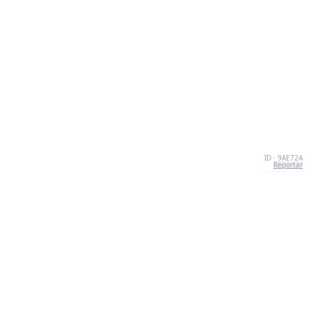
ID · 9AE72A
Reportar
CONTACTO