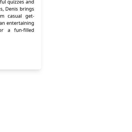
ful quizzes and
ns, Denis brings
om casual get-
 an entertaining
r a fun-filled