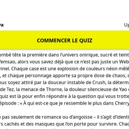
va
Up
COMMENCER LE QUIZ
tombé tête la première dans l’univers onirique, sucré et tein
emsao, alors vous savez déjà que ce n’est pas juste un Webt
nnel. Chaque case est une explosion de couleurs néon mêl
te, et chaque personnage apporte sa propre dose de chaos,
us soyez attiré par la douceur instable de Crush, la déterm
 de Tez, la menace de Thorne, la douleur silencieuse de Yao 
quiz est là pour enfin répondre à la question qui vous trotte
épisode : « À qui est-ce que je ressemble le plus dans Cherry
pas seulement de romance ou d’angoisse – il s’agit d’ident
irs cachés et des masques que l’on porte pour survivre. C