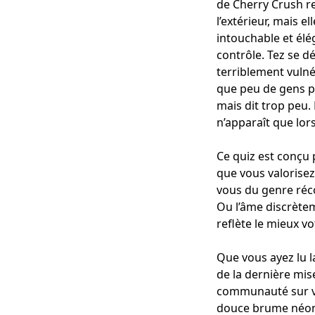
de Cherry Crush r
l’extérieur, mais e
intouchable et élé
contrôle. Tez se d
terriblement vulné
que peu de gens pe
mais dit trop peu.
n’apparaît que lors
Ce quiz est conçu 
que vous valorisez
vous du genre réc
Ou l’âme discrète
reflète le mieux v
Que vous ayez lu l
de la dernière mise
communauté sur vot
douce brume néon 