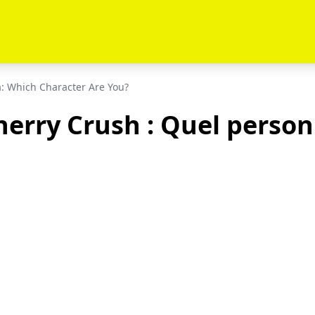
: Which Character Are You?
herry Crush : Quel person