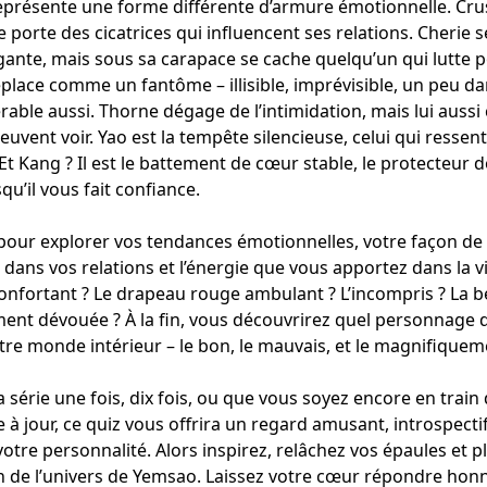
eprésente une forme différente d’armure émotionnelle. Crus
lle porte des cicatrices qui influencent ses relations. Cherie 
gante, mais sous sa carapace se cache quelqu’un qui lutte p
éplace comme un fantôme – illisible, imprévisible, un peu d
rable aussi. Thorne dégage de l’intimidation, mais lui auss
uvent voir. Yao est la tempête silencieuse, celui qui ressent
 Et Kang ? Il est le battement de cœur stable, le protecteur 
qu’il vous fait confiance.
pour explorer vos tendances émotionnelles, votre façon de g
 dans vos relations et l’énergie que vous apportez dans la vi
onfortant ? Le drapeau rouge ambulant ? L’incompris ? La b
ment dévouée ? À la fin, vous découvrirez quel personnage 
otre monde intérieur – le bon, le mauvais, et le magnifique
a série une fois, dix fois, ou que vous soyez encore en trai
 à jour, ce quiz vous offrira un regard amusant, introspectif 
re personnalité. Alors inspirez, relâchez vos épaules et p
de l’univers de Yemsao. Laissez votre cœur répondre honn