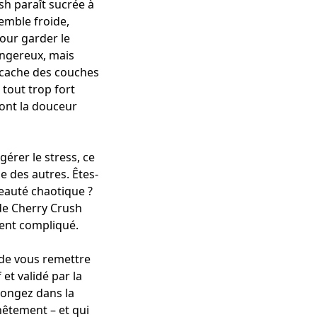
h paraît sucrée à
semble froide,
our garder le
angereux, mais
i cache des couches
 tout trop fort
dont la douceur
érer le stress, ce
e des autres. Êtes-
eauté chaotique ?
de Cherry Crush
ment compliqué.
n de vous remettre
et validé par la
longez dans la
êtement – et qui