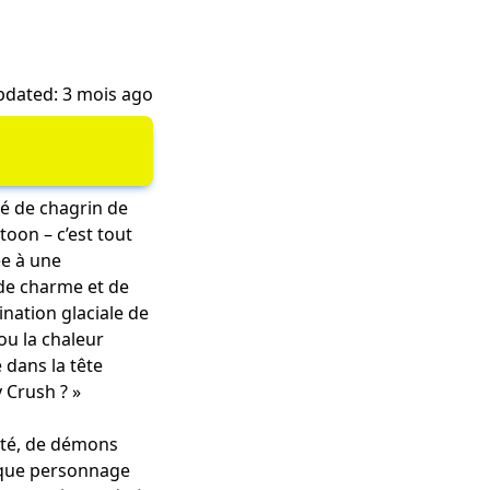
dated: 3 mois ago
té de chagrin de
oon – c’est tout
ée à une
 de charme et de
ination glaciale de
ou la chaleur
 dans la tête
 Crush ? »
ité, de démons
haque personnage