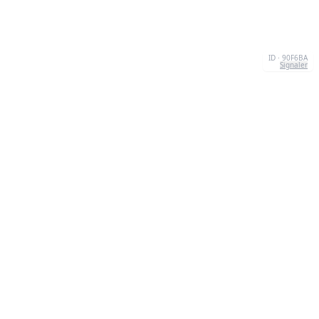
ID · 90F6BA
Signaler
À PROPOS
We're your go-to destination for an explosion of
quizzesthat are as entertaining as they are
informative.Our mission? To make learning a lively