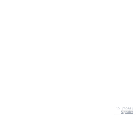
ID · F99661
Signaler