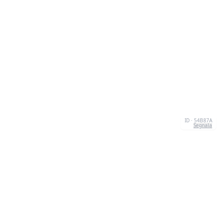
ID · 54B87A
Segnala