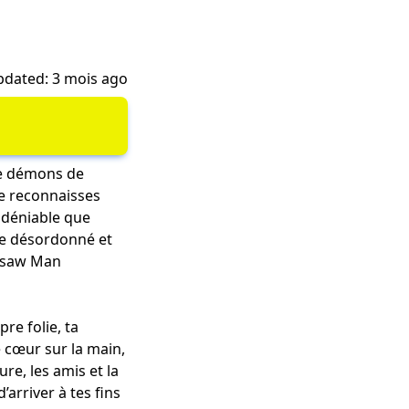
dated: 3 mois ago
de démons de
te reconnaisses
indéniable que
de désordonné et
insaw Man
re folie, ta
e cœur sur la main,
re, les amis et la
arriver à tes fins