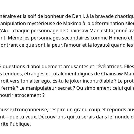
éméraire et la soif de bonheur de Denji, à la bravade chaotiq
anipulation mystérieuse de Makima à la détermination sil
d’Aki… chaque personnage de Chainsaw Man est façonné av
hant. Même les personnages secondaires comme Himeno et
montrant ce que sont la peur, l’amour et la loyauté quand l
 questions diaboliquement amusantes et révélatrices. Elle
ns tendues, étranges et totalement dignes de Chainsaw Ma
oit vers ton alter ego. Es-tu le joker incontrôlable ? Le pro
fermé ? Le manipulateur secret ? Ou simplement celui qui e
 mourir atrocement ?
 (fausse) tronçonneuse, respire un grand coup et réponds a
—que tu veux. Découvrons qui tu serais dans le monde d
rité Publique.