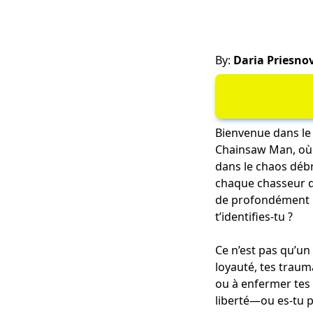
By:
Daria Priesno
Bienvenue dans le
Chainsaw Man, où c
dans le chaos débr
chaque chasseur d
de profondément h
t’identifies-tu ?
Ce n’est pas qu’un
loyauté, tes traum
ou à enfermer tes 
liberté—ou es-tu p