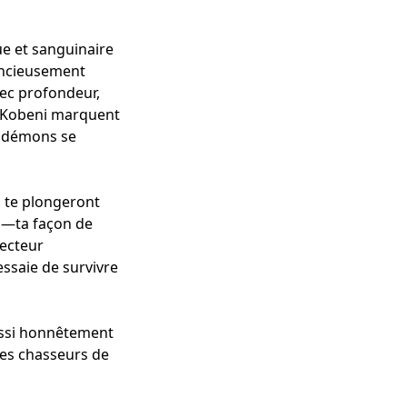
ue et sanguinaire
encieusement
ec profondeur,
 Kobeni marquent
es démons se
s te plongeront
n—ta façon de
tecteur
ssaie de survivre
ussi honnêtement
es chasseurs de