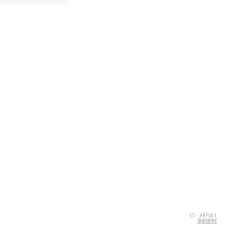
ID · A9F481
Signaler