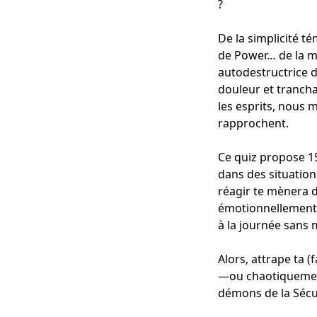
?
De la simplicité t
de Power… de la m
autodestructrice 
douleur et tranc
les esprits, nous 
rapprochent.
Ce quiz propose 15
dans des situatio
réagir te mènera dr
émotionnellement 
à la journée sans
Alors, attrape ta
—ou chaotiquement
démons de la Sécu