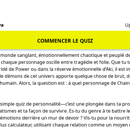
va
Up
COMMENCER LE QUIZ
 monde sanglant, émotionnellement chaotique et peuplé 
haque personnage oscille entre tragédie et folie. Que tu 
idé de Power ou dans la réserve émotionnelle d’Aki, il est 
e démons de cet univers apporte quelque chose de brut, 
umain. Alors, la question est : à quel personnage de Cha
 simple quiz de personnalité—c’est une plongée dans ta prop
atismes et ta façon de survivre. Es-tu du genre à te battre l
émotions derrière un mur de devoir ? Vis-tu pour la nourritu
lus calculateur, utilisant chaque relation comme un moyen d’