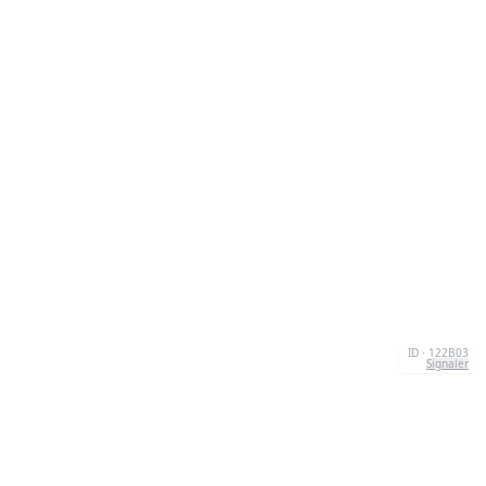
ID · 122B03
Signaler